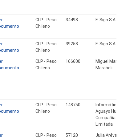
er
CLP - Peso
34498
E-Sign S.A.
ocumento
Chileno
er
CLP - Peso
39258
E-Sign S.A.
ocumento
Chileno
er
CLP - Peso
166600
Miguel Mancilla
ocumento
Chileno
Maraboli
er
CLP - Peso
148750
Informática
ocumento
Chileno
Aguayo Hurtado y
Compañía
Limitada
er
CLP - Peso
57120
Julia Arévalo