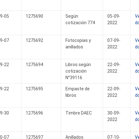
9-05
1275690
Según
05-09-
V
cotización 774
2022
d
9-07
1275692
Fotocopias y
07-09-
V
anillados
2022
d
9-22
1275694
Libros según
22-09-
V
cotización
2022
d
N°39116
9-22
1275695
Empaste de
22-09-
V
libros
2022
d
9-30
1275696
Timbre DAEC
30-09-
V
2022
d
0-07
1275697
Anillados
07-10-
V