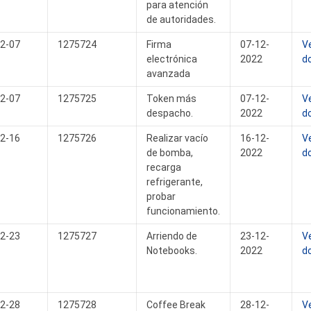
para atención
de autoridades.
2-07
1275724
Firma
07-12-
V
electrónica
2022
d
avanzada
2-07
1275725
Token más
07-12-
V
despacho.
2022
d
2-16
1275726
Realizar vacío
16-12-
V
de bomba,
2022
d
recarga
refrigerante,
probar
funcionamiento.
2-23
1275727
Arriendo de
23-12-
V
Notebooks.
2022
d
2-28
1275728
Coffee Break
28-12-
V