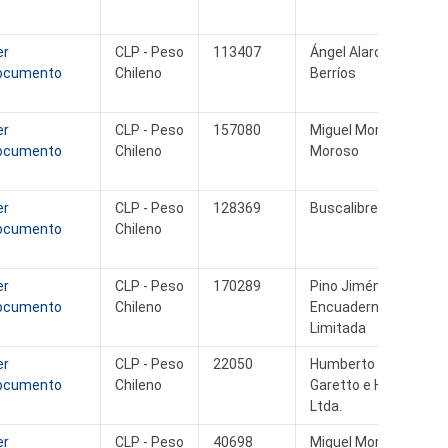
er
CLP - Peso
113407
Ángel Alarcón
ocumento
Chileno
Berríos
er
CLP - Peso
157080
Miguel Moroso
ocumento
Chileno
Moroso
er
CLP - Peso
128369
Buscalibre S.A.
ocumento
Chileno
er
CLP - Peso
170289
Pino Jiménez
ocumento
Chileno
Encuadernación
Limitada
er
CLP - Peso
22050
Humberto
ocumento
Chileno
Garetto e Hijos
Ltda.
er
CLP - Peso
40698
Miguel Moroso