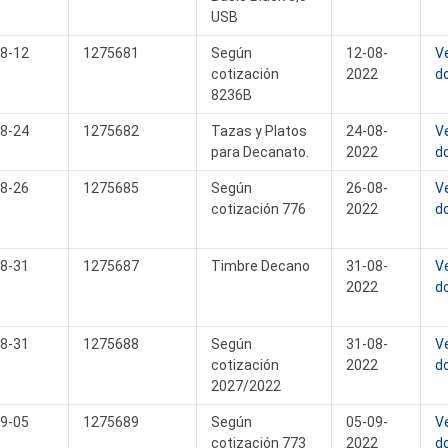
USB
8-12
1275681
Según
12-08-
V
cotización
2022
d
8236B
8-24
1275682
Tazas y Platos
24-08-
V
para Decanato.
2022
d
8-26
1275685
Según
26-08-
V
cotización 776
2022
d
8-31
1275687
Timbre Decano
31-08-
V
2022
d
8-31
1275688
Según
31-08-
V
cotización
2022
d
2027/2022
9-05
1275689
Según
05-09-
V
cotización 773
2022
d