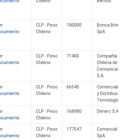
ocumento
Chileno
Berríos
er
CLP - Peso
180000
Brinca Brinca
ocumento
Chileno
SpA
er
CLP - Peso
71400
Compañía
ocumento
Chileno
Chilena de
Comunicaciones
S.A.
er
CLP - Peso
66545
Comercialización
ocumento
Chileno
y Distribución
Tecnología SpA
er
CLP - Peso
168980
Dimerc S.A.
ocumento
Chileno
er
CLP - Peso
177547
Comercial Msv
ocumento
Chileno
SpA