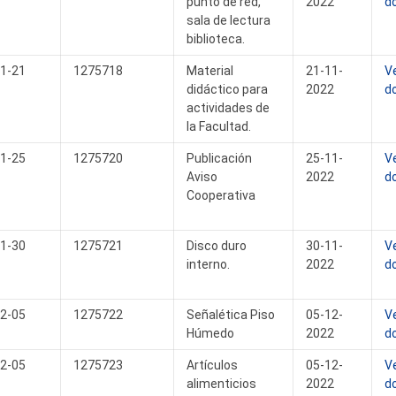
punto de red,
2022
d
sala de lectura
biblioteca.
1-21
1275718
Material
21-11-
V
didáctico para
2022
d
actividades de
la Facultad.
1-25
1275720
Publicación
25-11-
V
Aviso
2022
d
Cooperativa
1-30
1275721
Disco duro
30-11-
V
interno.
2022
d
2-05
1275722
Señalética Piso
05-12-
V
Húmedo
2022
d
2-05
1275723
Artículos
05-12-
V
alimenticios
2022
d