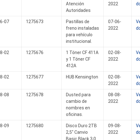
Atención
2022
d
Autoridades
6-07
1275673
Pastillas de
07-06-
V
freno instaladas
2022
d
para vehículo
institucional.
8-02
1275676
1 Tóner CF 411A
02-08-
V
y 1 Tóner CF
2022
d
412A
8-02
1275677
HUB Kensington
02-08-
V
2022
d
8-08
1275678
Dusted para
08-08-
V
cambio de
2022
d
nombres en
oficinas.
8-09
1275680
Disco Duro 2TB
09-08-
V
2,5" Canvio
2022
d
Basic Black 3,0