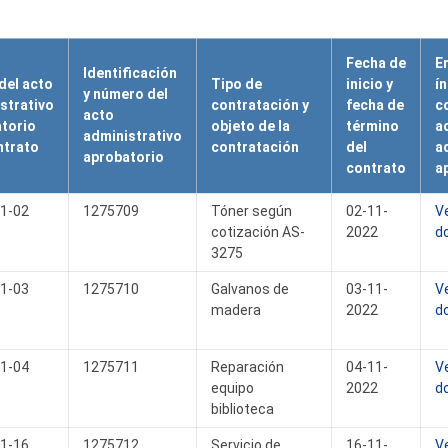
Fecha de
E
Identificación
del acto
Tipo de
inicio y
í
y número del
strativo
contratación y
fecha de
c
acto
torio
objeto de la
término
a
administrativo
ntrato
contratación
del
a
aprobatorio
contrato
a
1-02
1275709
Tóner según
02-11-
V
cotización AS-
2022
d
3275
1-03
1275710
Galvanos de
03-11-
V
madera
2022
d
1-04
1275711
Reparación
04-11-
V
equipo
2022
d
biblioteca
1-16
1275712
Servicio de
16-11-
V