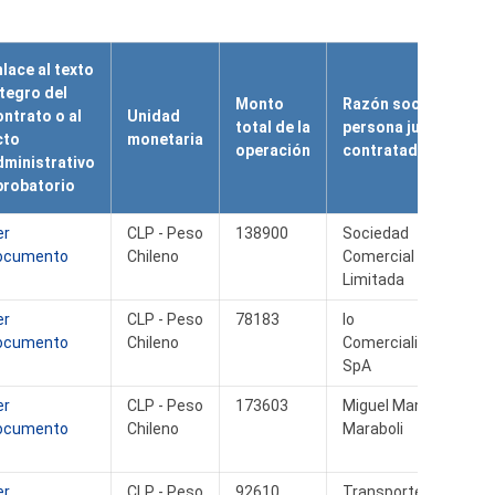
nlace al texto
ntegro del
Monto
Razón social
ontrato o al
Unidad
total de la
persona jurídica
cto
monetaria
operación
contratada
dministrativo
probatorio
er
CLP - Peso
138900
Sociedad
ocumento
Chileno
Comercial Alca
Limitada
er
CLP - Peso
78183
Io
ocumento
Chileno
Comercializadora
SpA
er
CLP - Peso
173603
Miguel Mancilla
ocumento
Chileno
Maraboli
er
CLP - Peso
92610
Transportes Quo