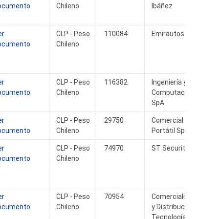
ocumento
Chileno
Ibáñez
er
CLP - Peso
110084
Emirautos SpA
ocumento
Chileno
er
CLP - Peso
116382
Ingeniería y
ocumento
Chileno
Computación Dit
SpA
er
CLP - Peso
29750
Comercial Zona
ocumento
Chileno
Portátil SpA
er
CLP - Peso
74970
ST Security SpA
ocumento
Chileno
er
CLP - Peso
70954
Comercialización
ocumento
Chileno
y Distribución
Tecnología SpA