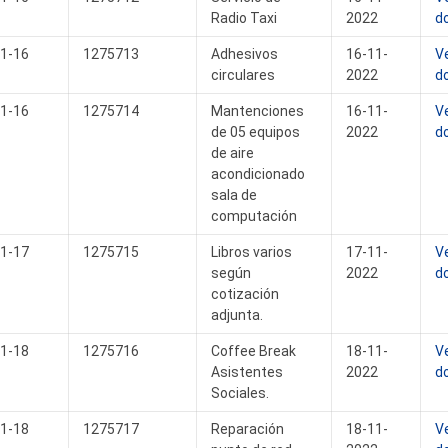
Radio Taxi
2022
d
1-16
1275713
Adhesivos
16-11-
V
circulares
2022
d
1-16
1275714
Mantenciones
16-11-
V
de 05 equipos
2022
d
de aire
acondicionado
sala de
computación
1-17
1275715
Libros varios
17-11-
V
según
2022
d
cotización
adjunta.
1-18
1275716
Coffee Break
18-11-
V
Asistentes
2022
d
Sociales.
1-18
1275717
Reparación
18-11-
V