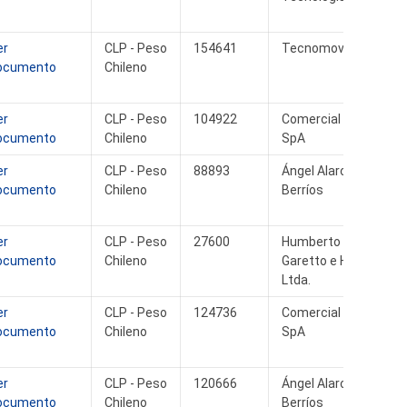
er
CLP - Peso
154641
Tecnomove SpA
ocumento
Chileno
er
CLP - Peso
104922
Comercial Msv
ocumento
Chileno
SpA
er
CLP - Peso
88893
Ángel Alarcón
ocumento
Chileno
Berríos
er
CLP - Peso
27600
Humberto
ocumento
Chileno
Garetto e Hijos
Ltda.
er
CLP - Peso
124736
Comercial Msv
ocumento
Chileno
SpA
er
CLP - Peso
120666
Ángel Alarcón
ocumento
Chileno
Berríos