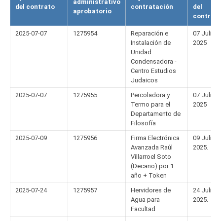
administrativo
FACULTAD
del contrato
contratación
del
aprobatorio
contrat
Estudiantes
Funcionarios
2025-07-07
1275954
Reparación e
07 Julio
Instalación de
2025
Académicos
Egresados
Unidad
Condensadora -
Centro Estudios
Judaicos
2025-07-07
1275955
Percoladora y
07 Julio
Termo para el
2025
Departamento de
Filosofía
2025-07-09
1275956
Firma Electrónica
09 Julio
Avanzada Raúl
2025.
Villarroel Soto
(Decano) por 1
año + Token
2025-07-24
1275957
Hervidores de
24 Julio
Agua para
2025.
Facultad