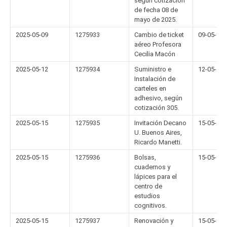
según cotización
de fecha 08 de
mayo de 2025.
2025-05-09
1275933
Cambio de ticket
09-05-20
aéreo Profesora
Cecilia Macón
2025-05-12
1275934
Suministro e
12-05-20
Instalación de
carteles en
adhesivo, según
cotización 305.
2025-05-15
1275935
Invitación Decano
15-05-20
U. Buenos Aires,
Ricardo Manetti.
2025-05-15
1275936
Bolsas,
15-05-20
cuadernos y
lápices para el
centro de
estudios
cognitivos.
2025-05-15
1275937
Renovación y
15-05-20