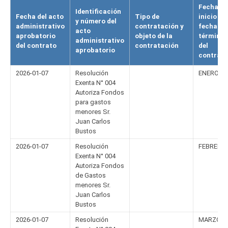
FACULTAD
Fecha de
Identificación
Fecha del acto
Tipo de
inicio y
y número del
administrativo
contratación y
fecha de
Estudiantes
Funcionarios
acto
aprobatorio
objeto de la
término
administrativo
del contrato
contratación
del
aprobatorio
Académicos
Egresados
contrato
2026-01-07
Resolución
ENERO
Exenta N° 004
Autoriza Fondos
para gastos
menores Sr.
Juan Carlos
Bustos
2026-01-07
Resolución
FEBRERO
Exenta N° 004
Autoriza Fondos
de Gastos
menores Sr.
Juan Carlos
Bustos
2026-01-07
Resolución
MARZO