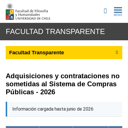
MENÚ
PORTADA
FACULTAD TRANSPARENTE
ADMISIÓN
Facultad Transparente
PREGRADO
POSTGRADO
Adquisiciones y contrataciones no
INVESTIGACIÓN
sometidas al Sistema de Compras
Públicas - 2026
EXTENSIÓN
BIBLIOTECA
Información cargada hasta junio de 2026
DEPARTAMENTOS